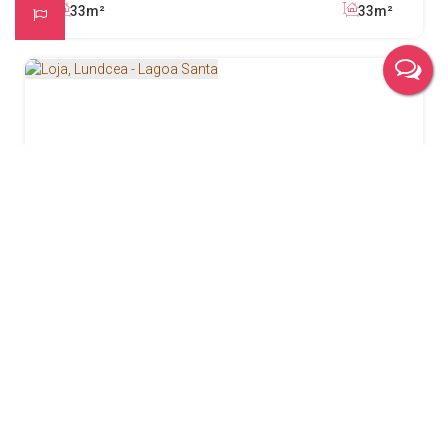
33m²
33m²
Loja, Lundcea - Lagoa Santa
R$
290.000
Lundcéia, Lagoa Santa, Minas Gerais, Brasil
39m²