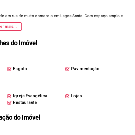
idade em rua de muito comercio em Lagoa Santa. Com espaço amplo e
idade perfeita para expandir seu negócio e alcançar ainda mais
er mais...
hes do Imóvel
isita para conhecer este imóvel incrível. Seu sucesso começa
dcea #Oportunidade #Imóveis
Esgoto
Pavimentação
Igreja Evangélica
Lojas
Restaurante
ação do Imóvel