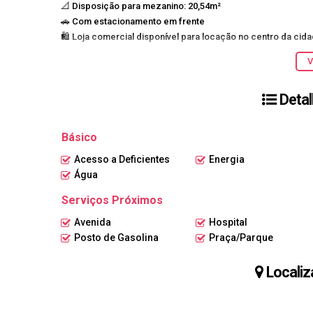
📐 Disposição para mezanino: 20,54m²
🚗 Com estacionamento em frente
🛍️ Loja comercial disponível para locação no centro da c
localização estratégica na região central, esta é a oportun
V
clientes!
Detal
Não perca tempo, entre em contato conosco e agende uma v
aqui! 💼🔑
Básico
#LojaComercial #Aluguel #Investimento #LagoaSanta #Lun
Acesso a Deficientes
Energia
Água
Serviços Próximos
Avenida
Hospital
Posto de Gasolina
Praça/Parque
Localiz
Centro
Lagoa Santa
Minas Gerais, Brasil