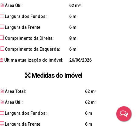
Área Útil:
62 m²
Largura dos Fundos:
6 m
Largura da Frente:
6 m
Comprimento da Direita:
8 m
Comprimento da Esquerda:
6 m
Última atualização do imóvel:
26/06/2026
Medidas do Imóvel
Área Total:
62 m²
Área Útil:
62 m²
Largura dos Fundos:
6 m
Largura da Frente:
6 m
Lado Direito:
8 m