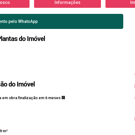
nosco
Informações
Im
ento pelo
WhatsApp
Plantas do Imóvel
ção do Imóvel
a em obra finalização em 6 meses 🏢
9 m²