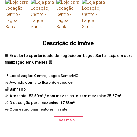
Descrição do Imóvel
🏢 Excelente oportunidade de negócio em Lagoa Santa! Loja em obra
finalização em 6 meses 🏢
📍 Localização: Centro, Lagoa Santa/MG
🚗 Avenida com alto fluxo de veículos
🛁 Banheiro
📏 Área total: 53,50m² / com mezanino e sem mezanino 35,67m²
📐 Disposição para mezanino: 17,83m²
🚗 Com estacionamento em frente
🛍️ Loja comercial disponível para locação no centro da cidade em
Ver mais...
rua de muito comercio em Lagoa Santa. Com espaço amplo e
localização estratégica na região central, esta é a oportunidade
perfeita para expandir seu negócio e alcançar ainda mais clientes!