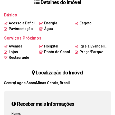
Detalhes do Imóvel
Não perca tempo, entre em contato conosco e agende uma visita
Básico
para conhecer este imóvel incrível. Seu sucesso começa aqui! 💼🔑
Acesso a Deficientes
Energia
Esgoto
#LojaComercial #Aluguel #Investimento #LagoaSanta #Lundcea
Pavimentação
Água
#Oportunidade #Imóveis
Serviços Próximos
Avenida
Hospital
Igreja Evangélica
Lojas
Posto de Gasolina
Praça/Parque
Restaurante
Localização do Imóvel
Centro
Lagoa Santa
Minas Gerais, Brasil
Receber mais Informações
Nome: