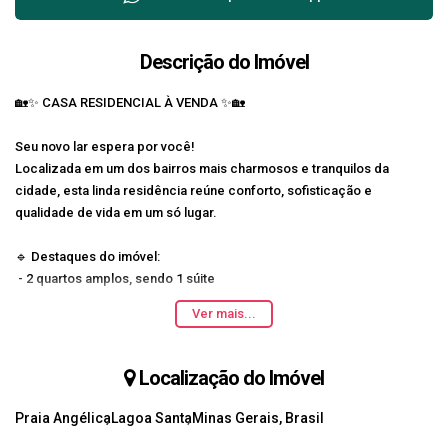
Descrição do Imóvel
🏡✨ CASA RESIDENCIAL À VENDA ✨🏡
Seu novo lar espera por você!
Localizada em um dos bairros mais charmosos e tranquilos da
cidade, esta linda residência reúne conforto, sofisticação e
qualidade de vida em um só lugar.
🔹 Destaques do imóvel:
- 2 quartos amplos, sendo 1 súite
- 3 banheiros
Ver mais...
- Cozinha com armários planejados
- Sala de estar
- Área gourmet
Localização do Imóvel
- Lavabo
- Piscina
Praia Angélica
Lagoa Santa
Minas Gerais, Brasil
- Vaga de garangem