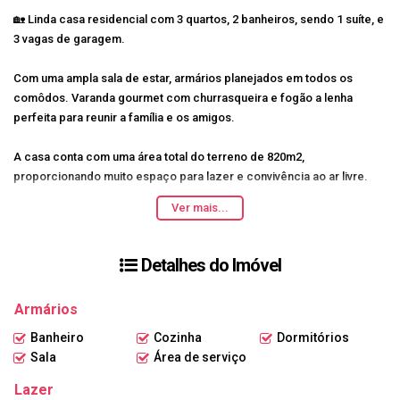
🏡 Linda casa residencial com 3 quartos, 2 banheiros, sendo 1 suíte, e
3 vagas de garagem.
Com uma ampla sala de estar, armários planejados em todos os
comôdos. Varanda gourmet com churrasqueira e fogão a lenha
perfeita para reunir a família e os amigos.
A casa conta com uma área total do terreno de 820m2,
proporcionando muito espaço para lazer e convivência ao ar livre.
Ver mais...
Localizada em um bairro tranquilo e seguro, essa casa é ideal para
quem busca conforto e qualidade de vida.
Detalhes do Imóvel
Agende já uma visita e venha se encantar! 🌟
Armários
Banheiro
Cozinha
Dormitórios
Sala
Área de serviço
Lazer