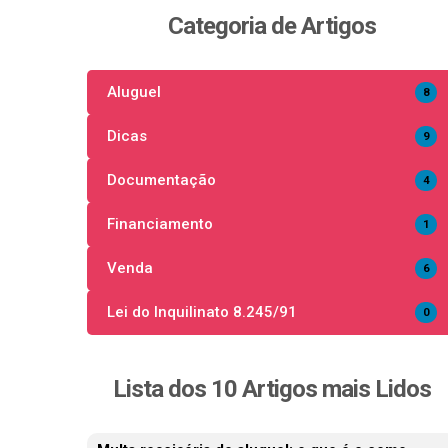
Categoria de Artigos
Aluguel
8
Dicas
9
Documentação
4
Financiamento
1
Venda
6
Lei do Inquilinato 8.245/91
0
Lista dos 10 Artigos mais Lidos