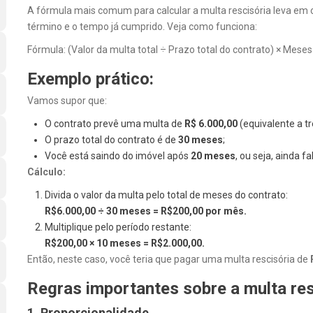
A fórmula mais comum para calcular a multa rescisória leva em co
término e o tempo já cumprido. Veja como funciona:
Fórmula: (Valor da multa total ÷ Prazo total do contrato) × Meses
Exemplo prático:
Vamos supor que:
O contrato prevê uma multa de
R$ 6.000,00
(equivalente a tr
O prazo total do contrato é de
30 meses
;
Você está saindo do imóvel após
20 meses
, ou seja, ainda f
Cálculo:
Divida o valor da multa pelo total de meses do contrato:
R$6.000,00 ÷ 30 meses = R$200,00 por mês.
Multiplique pelo período restante:
R$200,00 × 10 meses = R$2.000,00.
Então, neste caso, você teria que pagar uma multa rescisória de
Regras importantes sobre a multa res
1. Proporcionalidade