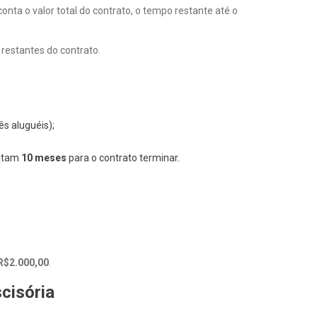
nta o valor total do contrato, o tempo restante até o
 restantes do contrato.
ês aluguéis);
altam
10 meses
para o contrato terminar.
R$2.000,00
.
cisória