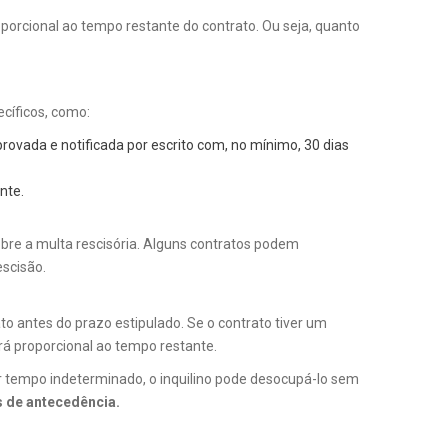
roporcional ao tempo restante do contrato. Ou seja, quanto
cíficos, como:
ovada e notificada por escrito com, no mínimo, 30 dias
nte.
obre a multa rescisória. Alguns contratos podem
escisão.
ato antes do prazo estipulado. Se o contrato tiver um
rá proporcional ao tempo restante.
por tempo indeterminado, o inquilino pode desocupá-lo sem
s de antecedência.