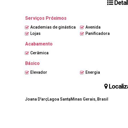
Detal
Entre em contato para mais informações ou agendamento de 
Serviços Próximos
Academias de ginástica
Avenida
Lojas
Panificadora
Acabamento
Cerâmica
Básico
Elevador
Energia
Localiz
Joana D'arc
Lagoa Santa
Minas Gerais, Brasil
Receber mais Informações