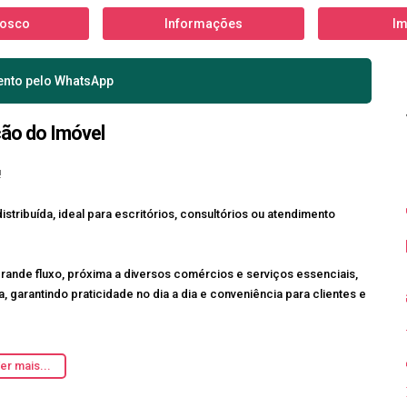
nosco
Informações
Im
ento pelo
WhatsApp
ção do Imóvel
!
istribuída, ideal para escritórios, consultórios ou atendimento
grande fluxo
, próxima a diversos comércios e serviços essenciais,
a
, garantindo praticidade no dia a dia e conveniência para clientes e
er mais...