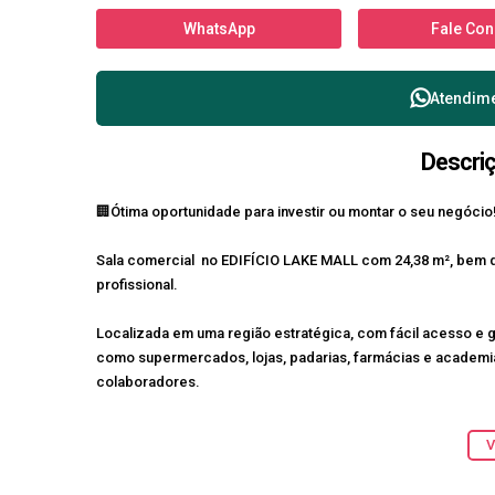
WhatsApp
Fale Co
Atendim
Descri
🏢Ótima oportunidade para investir ou montar o seu negócio
Sala comercial no EDIFÍCIO LAKE MALL com
24,38 m²
, bem d
profissional.
Localizada em uma região estratégica, com
fácil acesso e 
como
supermercados, lojas, padarias, farmácias e academi
colaboradores.
Obs: aceita carro novo como forma de pagemento.
V
💰
Valor de venda: R$ 210.000,00