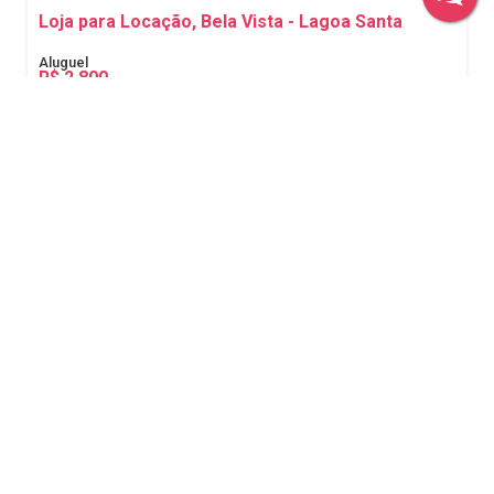
Loja para Locação, Bela Vista - Lagoa Santa
R$
2.800
Bela Vista, Lagoa Santa, Minas Gerais, Brasil
1
42m²
42m²
42m²
Loja, Lundcea - Lagoa Santa