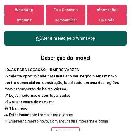
WhatsApp
Fale Conosco
Informações
Imprimir
Compartilhar
QR Code
Atendimento pelo
WhatsApp
Descrição do Imóvel
LOJAS PARA LOCAÇÃO – BAIRRO VÁRZEA
Excelente oportunidade para instalar o seu negócio em um novo
centro comercial em construção, localizado em uma das regiões
mais promissoras do bairro Várzea.
📍
Lojas modernas e bem localizadas
📐 Área privativa de
67,52 m²
🚻
1 banheiro
🚗 Estacionamento frontal para clientes
✨ Empreendimento novo, com arquitetura moderna e ótima
visibilidade comercial