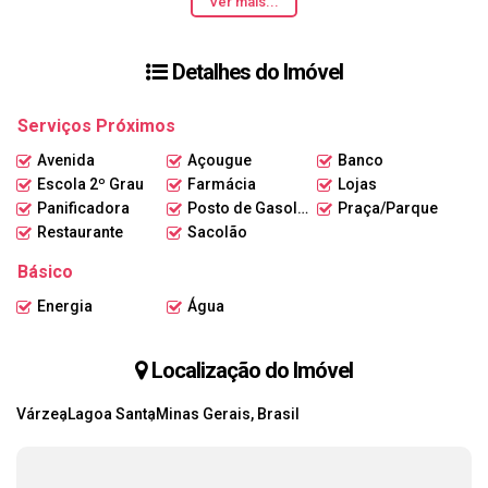
Ver mais...
Ideal para:
• Cafeterias
• Lojas de roupas
Detalhes do Imóvel
• Escritórios
• Clínicas
Serviços Próximos
• Conveniências
• Serviços em geral
Avenida
Açougue
Banco
Escola 2º Grau
Farmácia
Lojas
💰
Valor do aluguel: R$ 6.000,00/mês
Panificadora
Posto de Gasolina
Praça/Parque
Garanta seu espaço em um empreendimento pensado para valorizar
Restaurante
Sacolão
o seu negócio e oferecer conforto aos seus clientes.
Básico
📞 Entre em contato para mais informações e reserve sua unidade
Energia
Água
antecipadamente!
Localização do Imóvel
Várzea
Lagoa Santa
Minas Gerais, Brasil