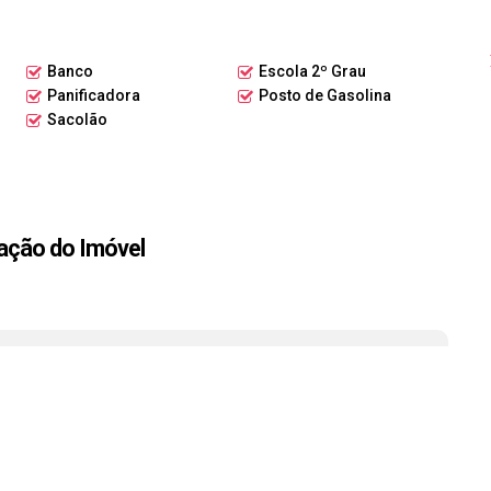
Banco
Escola 2º Grau
Panificadora
Posto de Gasolina
orizar o seu negócio e oferecer conforto aos seus clientes.
Sacolão
unidade antecipadamente!
ação do Imóvel