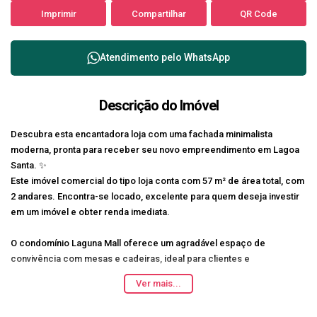
Imprimir
Compartilhar
QR Code
Atendimento pelo
WhatsApp
Descrição do Imóvel
Descubra esta encantadora loja com uma
fachada minimalista
moderna
, pronta para receber seu novo empreendimento em Lagoa
Santa. ✨
Este imóvel comercial do tipo loja conta com
57 m²
de área total, com
2 andares. Encontra-se locado, excelente para quem deseja investir
em um imóvel e obter renda imediata.
O condomínio Laguna Mall oferece um agradável espaço de
convivência com mesas e cadeiras, ideal para clientes e
colaboradores, além de um acabamento charmoso em pedra.
Ver mais...
Localizada no bairro Joana D'arc, a loja possui salas com janelas de
vidro, piso cerâmico e paredes brancas com iluminação integrada.