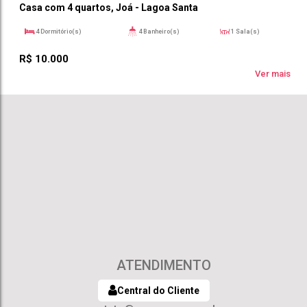
Casa com 4 quartos, Joá - Lagoa Santa
4
Dormitório(s)
4
Banheiro(s)
1
Sala(s)
2
Suíte(s)
417m²
3
Vaga(s)
R$
10.000
233m²
Útil:
Ver mais
ATENDIMENTO
Central do Cliente