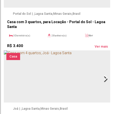
Portal do Sol
,
Lagoa Santa
,
Minas Gerais
,
Brasil
Casa com 3 quartos, para Locação - Portal do Sol - Lagoa
Santa
3
Dormitório(s)
2
Banheiro(s)
90m²
1
Sala(s)
1
Suíte(s)
180m²
R$
3.400
Ver mais
Casa
Joá
,
Lagoa Santa
,
Minas Gerais
,
Brasil