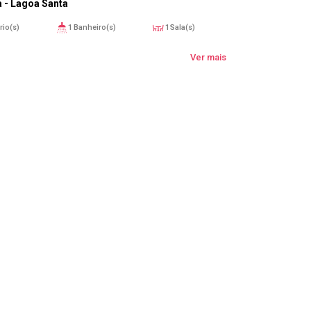
a - Lagoa Santa
rio(s)
1
Banheiro(s)
1
Sala(s)
aga(s)
56m²
Útil:
Ver mais