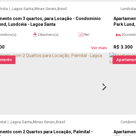
dcéia
,
Lagoa Santa
,
Minas Gerais
,
Brasil
Lundcéia
mento com 3 quartos, para Locação - Condomínio
Apartament
und, Lundcéia - Lagoa Santa
Park Lund,
rmitório(s)
2
Banheiro(s)
79m²
2
Dormitó
1
Sala(s)
1
Suíte(s)
79m²
1
Su
00
R$
3.300
2
Vaga(s)
Ver mais
amento
Apartamen
ital
,
Lagoa Santa
,
Minas Gerais
,
Brasil
Condomín
mento com 2 Quartos para Locação, Palmital -
Apartamen