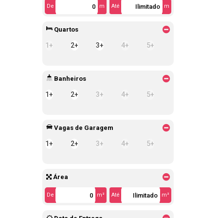
De
m
Até
m
Quartos
1+
2+
3+
4+
5+
Banheiros
1+
2+
3+
4+
5+
Vagas de Garagem
1+
2+
3+
4+
5+
Área
De
m²
Até
m²