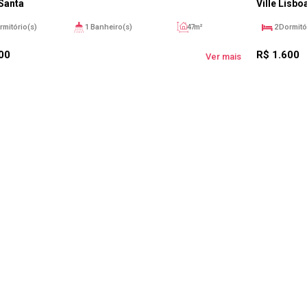
Santa
Ville Lisbo
rmitório(s)
1
Banheiro(s)
47m²
2
Dormitó
1
Sala(s)
1
V
00
R$
1.600
Ver mais