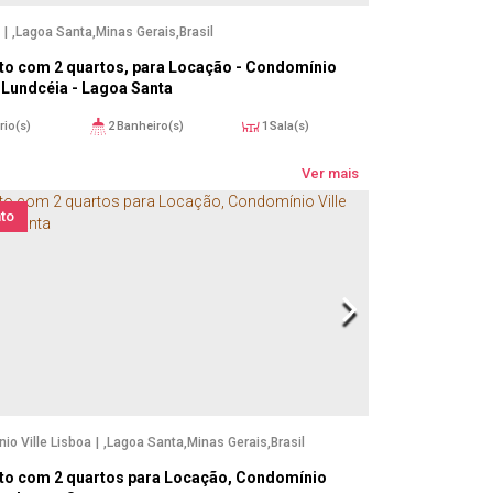
,
Lagoa Santa
,
Minas Gerais
,
Brasil
o com 2 quartos, para Locação - Condomínio
 Lundcéia - Lagoa Santa
rio(s)
2
Banheiro(s)
1
Sala(s)
íte(s)
69m²
1
Vaga(s)
Ver mais
to
io Ville Lisboa
,
Lagoa Santa
,
Minas Gerais
,
Brasil
to com 2 quartos para Locação, Condomínio