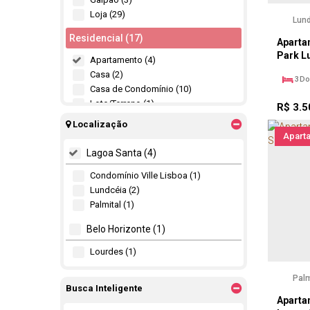
Loja (29)
Lun
Residencial (17)
Aparta
Park L
Apartamento (4)
Casa (2)
3
Do
Casa de Condomínio (10)
Lote/Terreno (1)
R$
3.5
Localização
Apart
Lagoa Santa (4)
Condomínio Ville Lisboa (1)
Lundcéia (2)
Palmital (1)
Belo Horizonte (1)
Lourdes (1)
Palm
Busca Inteligente
Aparta