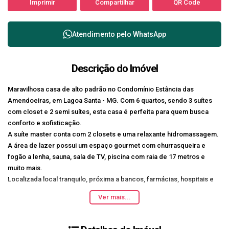
Imprimir
Compartilhar
QR Code
Atendimento pelo
WhatsApp
Descrição do Imóvel
Maravilhosa casa de alto padrão no Condomínio Estância das
Amendoeiras, em Lagoa Santa - MG. Com 6 quartos, sendo 3 suítes
com closet e 2 semi suítes, esta casa é perfeita para quem busca
conforto e sofisticação.
A suíte master conta com 2 closets e uma relaxante hidromassagem.
A área de lazer possui um espaço gourmet com churrasqueira e
fogão a lenha, sauna, sala de TV, piscina com raia de 17 metros e
muito mais.
Localizada local tranquilo, próxima a bancos, farmácias, hospitais e
com fácil acesso a internet, esta casa é ideal para quem busca
Ver mais...
qualidade de vida. Com acabamento em granito e cerâmica, cozinha
planejada, área de serviço e entrada de serviço, este imóvel
decorado oferece tudo o que você precisa para viver com conforto