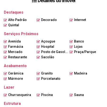
Detalhes do Imóvel
e elegância.
Aluguel por R$25.000,00 e venda por R$6.500.000,00. Não perca essa
Destaques
oportunidade única de adquirir um imóvel de alto padrão em uma
localização privilegiada. Agende sua visita agora mesmo!
Alto Padrão
Decorado
Internet
Quintal
Serviços Próximos
Avenida
Açougue
Banco
Farmácia
Hospital
Lojas
Mercado
Posto de Gasolina
Praça/Parque
Restaurante
Sacolão
Acabamento
Cerâmica
Granito
Madeira
Mármore
Porcelanato
Lazer
Churrasqueira
Piscina
Sauna
Estrutura