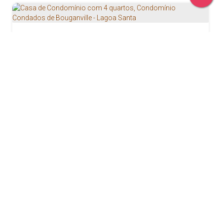
Casa de Condomínio com 4 quartos, Condomínio Condados de Bouganville - Lagoa Santa
R$
2.500.000
Condomínio Condados de Bouganville, Lagoa Santa, Minas
Gerais, Brasil
4
4
398m²
1
1000m²