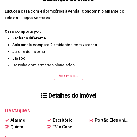
Luxuosa casa com 4 dormitórios à venda- Condomínio Mirante do
Fidalgo - Lagoa Santa/MG
Casa comporta por:
Fachada diferente
Sala ampla compara 2 ambientes com varanda
Jardim de inverno
Lavabo
Cozinha com armários planejados
Escritório
Ver mais...
04 quartos, sendo 02 suítes com closet
Espaço gourmet com churrasqueira, bancadas em granito e
piscina com sauna 100% Tecnológica
Detalhes do Imóvel
Usina Fotovoltaica
Armazenamento de água de chuva.
Destaques
Área de serviço
Alarme
Escritório
Portão Eletrônico
Obs.: O valor e informações do imóvel podem sofrer alterações sem
Quintal
TV a Cabo
aviso prévio. Por este motivo, confirme com nossos consultores.