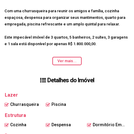
Com uma churrasqueira para reunir os amigos e família, cozinha
espaçosa, despensa para organizar seus mantimentos, quarto para
empregada, piscina refrescante e um amplo quintal para relaxar.
Este impecável imóvel de 3 quartos, 5 banheiros, 2 suítes, 3 garagens
e 1 sala está disponível por apenas R$ 1.800.000,00.
Com uma área total de 1318.64 M2 e uma área privada de 392.72 M2,
Ver mais...
esta casa é perfeita para quem procura conforto e tranquilidade.
Não perca essa oportunidade, agende sua visita e venha conhecer o
Detalhes do Imóvel
seu novo lar!
Lazer
Churrasqueira
Piscina
Estrutura
Cozinha
Despensa
Dormitório Empregada