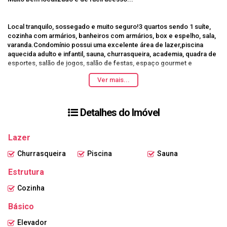
Local tranquilo, sossegado e muito seguro!3 quartos sendo 1 suíte,
cozinha com armários, banheiros com armários, box e espelho, sala,
varanda.Condomínio possui uma excelente área de lazer,piscina
aquecida adulto e infantil, sauna, churrasqueira, academia, quadra de
esportes, salão de jogos, salão de festas, espaço gourmet e
playground.Portaria 24 horas.Qualidade de vida total!Venha desfrutar
Ver mais...
desse paraíso em Lagoa Santa!Obs.: O valor e informações do imóvel
podem sofrer alterações sem aviso prévio. Por este motivo, confirme
com nossos consultores.
Detalhes do Imóvel
Lazer
Churrasqueira
Piscina
Sauna
Estrutura
Cozinha
Básico
Elevador