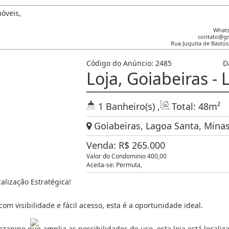
Whats
contato@g
Rua Juquita de Bastos
Código do Anúncio:
2485
D
Loja, Goiabeiras -
1
Banheiro(s)
,
Total:
48m²
Goiabeiras, Lagoa Santa, Minas 
Venda:
R$
265.000
Valor do Condominio 400,00
Aceita-se: Permuta,
alização Estratégica!
m visibilidade e fácil acesso, esta é a oportunidade ideal.
anino que amplia as possibilidades de uso, esta loja está localiz