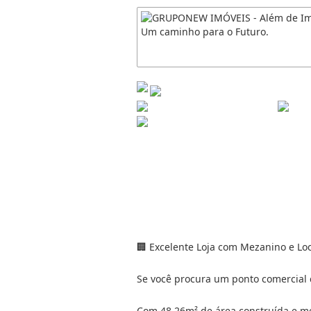
🏢 Excelente Loja com Mezanino e Loc
Se você procura um ponto comercial co
Com 48,26m² de área construída e mez