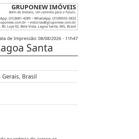
GRUPONEW IMÓVEIS
Além de Imóveis, Um caminho para o Futuro.
App: (31)3681-4289 ~ WhatsApp: (31)99555-5832
ruponew.com.br
~
vistorias@gruponew.com.br
,
40
,
Loja 02
,
Bela Vista
,
Lagoa Santa
,
MG
,
Brasil
ata de Impressão: 08/08/2026 - 11h47
 Lagoa Santa
Gerais, Brasil
ada na rodovia de acesso ao