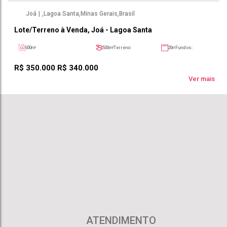
Joá
,
Lagoa Santa
,
Minas Gerais
,
Brasil
Lote/Terreno à Venda, Joá - Lagoa Santa
500m²
500m²
Terreno:
20m
Fundos:
20m
Frente:
25m
Lado Direito:
25m
Lado Esquerdo:
R$
350.000
R$
340.000
Ver mais
ATENDIMENTO