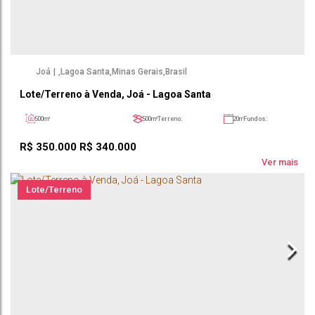
Joá
,
Lagoa Santa
,
Minas Gerais
,
Brasil
Lote/Terreno à Venda, Joá - Lagoa Santa
500m²
500m²
Terreno:
20m
Fundos:
20m
Frente:
25m
Lado Direito:
25m
Lado Esquerdo:
R$
350.000
R$
340.000
Ver mais
Lote/Terreno