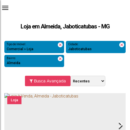
Loja em Almeida, Jaboticatubas - MG
Tipo de Imóvel:
Cidade:
Comercial » Loja
Jaboticatubas
Bairro:
Almeida
Busca Avançada
Loja