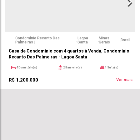
Condomínio Recanto Das
Lagoa
Minas
,
,
,
Brasil
Palmeiras
Santa
Gerais
Casa de Condomínio com 4 quartos à Venda, Condomínio
Recanto Das Palmeiras - Lagoa Santa
4
Dormitório(s)
2
Banheiro(s)
1
Suíte(s)
1150m²
5
Vaga(s)
300m²
Útil:
R$
1.200.000
Ver mais