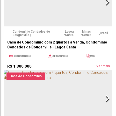
Condomínio Condados de
Lagoa
Minas
,
,
,
Brasil
Bouganville
Santa
Gerais
Casa de Condomínio com 2 quartos à Venda, Condomínio
Condados de Bouganville - Lagoa Santa
2
Dormitório(s)
2
Banheiro(s)
200m²
1
Sala(s)
1
Suíte(s)
1000m²
R$
1.300.000
Ver mais
Casa de Condomínio