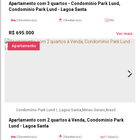
Apartamento com 3 quartos - Condomínio Park Lund,
Condomínio Park Lund - Lagoa Santa
3
Dormitório(s)
2
Banheiro(s)
77m²
1
Sala(s)
1
Suíte(s)
77m²
R$
695.000
2
Vaga(s)
Ver mais
Apartamento
Condomínio Park Lund
,
Lagoa Santa
,
Minas Gerais
,
Brasil
Apartamento com 2 quartos à Venda, Condomínio Park
Lund - Lagoa Santa
2
Dormitório(s)
2
Banheiro(s)
1
Sala(s)