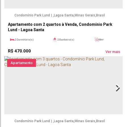
Condomínio Park Lund
,
Lagoa Santa
,
Minas Gerais
,
Brasil
Apartamento com 2 quartos à Venda, Condomínio Park
Lund - Lagoa Santa
2
Dormitório(s)
2
Banheiro(s)
69m²
1
Sala(s)
1
Suíte(s)
69m²
R$
470.000
1
Vaga(s)
Ver mais
Apartamento
Condomínio Park Lund
,
Lagoa Santa
,
Minas Gerais
,
Brasil