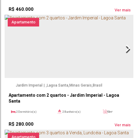
1
Suíte(s)
69m²
Útil:
R$
460.000
Ver mais
Apartamento
Jardim Imperial
,
Lagoa Santa
,
Minas Gerais
,
Brasil
Apartamento com 2 quartos - Jardim Imperial - Lagoa
Santa
2
Dormitório(s)
2
Banheiro(s)
93m²
1
Sala(s)
1
Suíte(s)
93m²
R$
280.000
93m²
Útil:
Ver mais
Apartamento