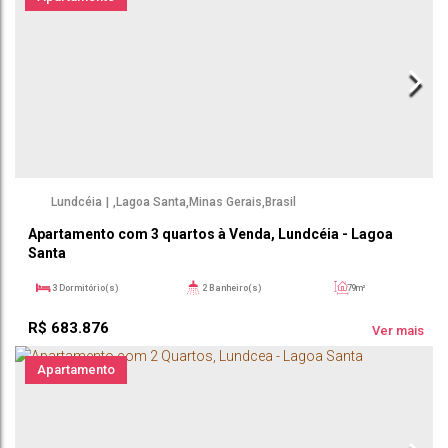
Lundcéia
,
Lagoa Santa
,
Minas Gerais
,
Brasil
Apartamento com 3 quartos à Venda, Lundcéia - Lagoa
Santa
3
Dormitório(s)
2
Banheiro(s)
79m²
1
Sala(s)
1
Suíte(s)
79m²
R$
683.876
2
Vaga(s)
79m²
Útil:
Ver mais
Apartamento