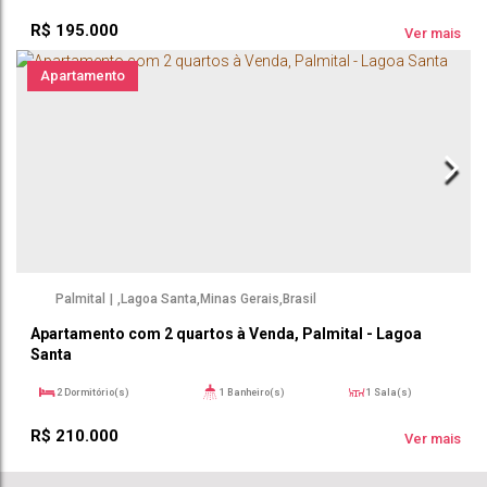
48m²
1
Vaga(s)
47 ~ 477m²
Útil:
R$
195.000
Ver mais
Apartamento
Palmital
,
Lagoa Santa
,
Minas Gerais
,
Brasil
Apartamento com 2 quartos à Venda, Palmital - Lagoa
Santa
2
Dormitório(s)
1
Banheiro(s)
1
Sala(s)
1
Vaga(s)
48m²
Útil:
R$
210.000
Ver mais