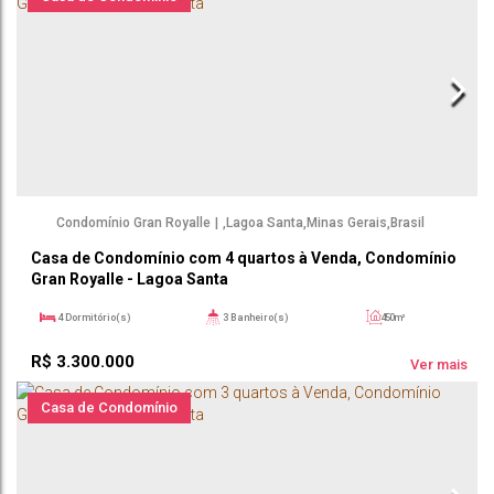
Condomínio Gran Royalle
,
Lagoa Santa
,
Minas Gerais
,
Brasil
Casa de Condomínio com 4 quartos à Venda, Condomínio
Gran Royalle - Lagoa Santa
4
Dormitório(s)
3
Banheiro(s)
450m²
1
Sala(s)
2
Suíte(s)
1000m²
R$
3.300.000
4
Vaga(s)
Ver mais
Casa de Condomínio