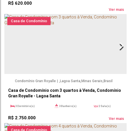
R$
620.000
Ver mais
Casa de Condomínio
Condomínio Gran Royalle
,
Lagoa Santa
,
Minas Gerais
,
Brasil
Casa de Condomínio com 3 quartos à Venda, Condomínio
Gran Royalle - Lagoa Santa
3
Dormitório(s)
3
Banheiro(s)
2
Sala(s)
2
Suíte(s)
567 ~ 56712m²
4
Vaga(s)
R$
2.750.000
233m²
Útil:
Ver mais
Casa de Condomínio