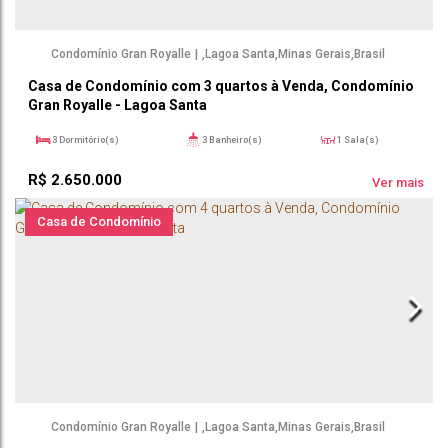
Condomínio Gran Royalle
,
Lagoa Santa
,
Minas Gerais
,
Brasil
Casa de Condomínio com 3 quartos à Venda, Condomínio
Gran Royalle - Lagoa Santa
3
Dormitório(s)
3
Banheiro(s)
1
Sala(s)
1
Suíte(s)
505m²
4
Vaga(s)
R$
2.650.000
260m²
Útil:
Ver mais
Casa de Condomínio
Condomínio Gran Royalle
,
Lagoa Santa
,
Minas Gerais
,
Brasil