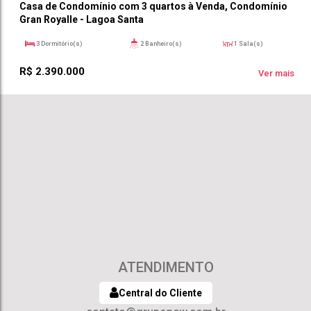
Casa de Condomínio com 3 quartos à Venda, Condomínio
Gran Royalle - Lagoa Santa
3
Dormitório(s)
2
Banheiro(s)
1
Sala(s)
1
Suíte(s)
525m²
245m²
Útil:
R$
2.390.000
Ver mais
ATENDIMENTO
Central do Cliente