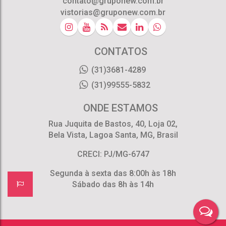
contato@gruponew.com.br
vistorias@gruponew.com.br
CONTATOS
(31)3681-4289
(31)99555-5832
ONDE ESTAMOS
Rua Juquita de Bastos
,
40
,
Loja 02
,
Bela Vista
,
Lagoa Santa
,
MG
,
Brasil
CRECI: PJ/MG-6747