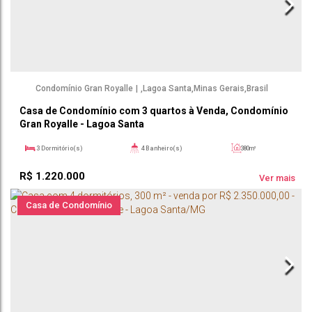
Condomínio Gran Royalle
,
Lagoa Santa
,
Minas Gerais
,
Brasil
Casa de Condomínio com 3 quartos à Venda, Condomínio
Gran Royalle - Lagoa Santa
3
Dormitório(s)
4
Banheiro(s)
380m²
1
Sala(s)
2
Suíte(s)
525m²
R$
1.220.000
2
Vaga(s)
Ver mais
Casa de Condomínio