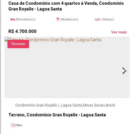
Casa de Condomínio com 4 quartos à Venda, Condomínio
Gran Royalle - Lagoa Santa
4
Dormitório(s)
4
Banheiro(s)
1 ~ 2
Sala(s)
3
Suíte(s)
1000m²
983m²
Útil:
R$
4.700.000
Ver mais
Terreno
Condomínio Gran Royalle
,
Lagoa Santa
,
Minas Gerais
,
Brasil
Terreno, Condomínio Gran Royalle - Lagoa Santa
1000m²