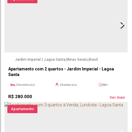
Jardim Imperial
,
Lagoa Santa
,
Minas Gerais
,
Brasil
Apartamento com 2 quartos - Jardim Imperial - Lagoa
Santa
2
Dormitório(s)
2
Banheiro(s)
93m²
1
Sala(s)
1
Suíte(s)
93m²
R$
280.000
93m²
Útil:
Ver mais
Apartamento