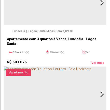
Lundcéia
,
Lagoa Santa
,
Minas Gerais
,
Brasil
Apartamento com 3 quartos à Venda, Lundcéia - Lagoa
Santa
3
Dormitório(s)
2
Banheiro(s)
79m²
1
Sala(s)
1
Suíte(s)
79m²
R$
683.876
2
Vaga(s)
79m²
Útil:
Ver mais
Apartamento