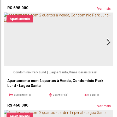
1
Sala(s)
1
Suíte(s)
77m²
R$
695.000
2
Vaga(s)
Ver mais
Apartamento
Condomínio Park Lund
,
Lagoa Santa
,
Minas Gerais
,
Brasil
Apartamento com 2 quartos à Venda, Condomínio Park
Lund - Lagoa Santa
2
Dormitório(s)
2
Banheiro(s)
1
Sala(s)
1
Suíte(s)
69m²
Útil:
R$
460.000
Ver mais
Apartamento