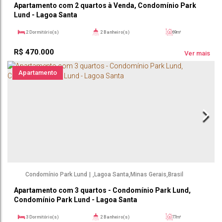
Apartamento com 2 quartos à Venda, Condomínio Park
Lund - Lagoa Santa
2
Dormitório(s)
2
Banheiro(s)
69m²
1
Sala(s)
1
Suíte(s)
69m²
R$
470.000
1
Vaga(s)
Ver mais
Apartamento
Condomínio Park Lund
,
Lagoa Santa
,
Minas Gerais
,
Brasil
Apartamento com 3 quartos - Condomínio Park Lund,
Condomínio Park Lund - Lagoa Santa
3
Dormitório(s)
2
Banheiro(s)
77m²