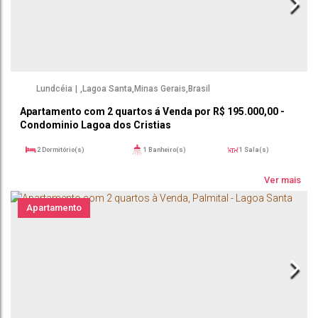
Lundcéia
,
Lagoa Santa
,
Minas Gerais
,
Brasil
Apartamento com 2 quartos á Venda por R$ 195.000,00 -
Condominio Lagoa dos Cristias
2
Dormitório(s)
1
Banheiro(s)
1
Sala(s)
48m²
1
Vaga(s)
47 ~ 477m²
Útil:
Ver mais
Apartamento