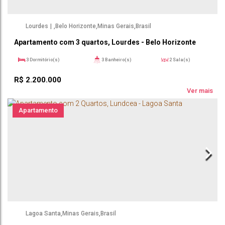
Lourdes
,
Belo Horizonte
,
Minas Gerais
,
Brasil
Apartamento com 3 quartos, Lourdes - Belo Horizonte
3
Dormitório(s)
3
Banheiro(s)
2
Sala(s)
1
Suíte(s)
3
Vaga(s)
218 ~ 21812m²
Útil:
R$
2.200.000
Ver mais
Apartamento
Lagoa Santa
,
Minas Gerais
,
Brasil