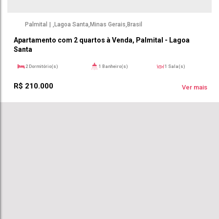
Palmital
,
Lagoa Santa
,
Minas Gerais
,
Brasil
Apartamento com 2 quartos à Venda, Palmital - Lagoa
Santa
2
Dormitório(s)
1
Banheiro(s)
1
Sala(s)
1
Vaga(s)
48m²
Útil:
R$
210.000
Ver mais