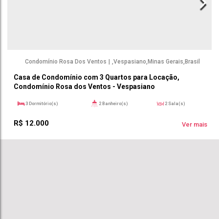
Condomínio Rosa Dos Ventos
,
Vespasiano
,
Minas Gerais
,
Brasil
Casa de Condomínio com 3 Quartos para Locação,
Condomínio Rosa dos Ventos - Vespasiano
3
Dormitório(s)
2
Banheiro(s)
2
Sala(s)
1
Suíte(s)
360m²
2
Vaga(s)
R$
12.000
Ver mais